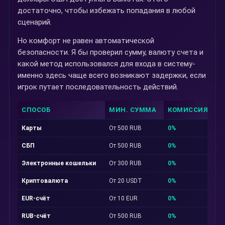
достаточно, чтобы избежать попадания в любой
сценарий.
Но комфорт не равен автоматической
безопасности. Я бы проверил сумму, валюту счета и
какой метод использовался для входа в систему-
именно здесь чаще всего возникают задержки, если
игрок путает последовательность действий.
СПОСОБ
МИН. СУММА
КОМИССИЯ
С
Карты
От 500 RUB
0%
М
СБП
От 500 RUB
0%
М
Электронные кошельки
От 300 RUB
0%
Д
Криптовалюта
От 20 USDT
0%
Д
EUR-счёт
От 10 EUR
0%
М
RUB-счёт
От 500 RUB
0%
М