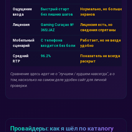
Ощущение
Быстрый старт
Нормально, но больше
П
входа
без лишних шагов
экранов
м
Лицензия
Gaming Curaçao №
Лицензия есть, но
Ф
365/JAZ
сведения спрятаны
р
Мобильный
С телефона
Работает, но не везде
Ч
сценарий
входится без боли
удобно
а
Средний
96.2%
Показатель не всегда
И
RTP
раскрыт
в
Сравнение здесь идет не о "лучшем / худшем навсегда", а о
том, насколько на самом деле удобен сайт для личной
проверки.
Провайдеры: как я шёл по каталогу