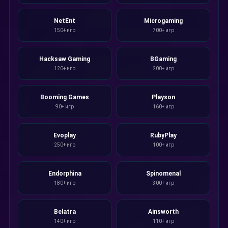
NetEnt
Microgaming
150+ игр
700+ игр
Hacksaw Gaming
BGaming
120+ игр
200+ игр
Booming Games
Playson
90+ игр
160+ игр
Evoplay
RubyPlay
250+ игр
100+ игр
Endorphina
Spinomenal
180+ игр
300+ игр
Belatra
Ainsworth
140+ игр
110+ игр