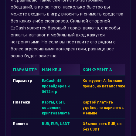
Я сравниваю такие сайты не из-за громких
обещаний, а из-за того, насколько быстро вы
можете входить в игру, вносить и снимать средства
без каких-либо сюрпризов. Сильной стороной
EzCash является базовый тариф: валюта, способы
оплаты, каталог и мобильный вход кажутся
нетронутыми. Но если вы поставите его рядом с
более агрессивными конкурентами, разница все
равно будет заметна.
ПАРАМЕТР
ИЗИ КЕШ
КОНКУРЕНТ А
К
Параметр
EzCash: 45
Конкурент А: больше
Ко
провайдеров и
промо, но каталог уже
н
5612 игр
Платежи
Карты, СБП,
Картой платить
Ч
кошельки,
удобно, но вариантов
т
криптовалюта
меньше
м
Валюта
RUB, EUR, USDT
Обычно есть RUB, но
П
без USDT
в
г