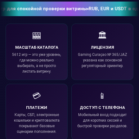
я спокойной проверки витрины
RUB, EUR и USDT в одном п
🎰
🏛️
МАСШТАБ КАТАЛОГА
ЛИЦЕНЗИЯ
5612 игр — это уже уровень,
Gaming Curaçao № 365/JAZ
где можно реально
указана как основной
выбирать, а не просто
регуляторный ориентир.
листать витрину.
💳
📱
ПЛАТЕЖИ
ДОСТУП С ТЕЛЕФОНА
Карты, СБП, электронные
Мобильный вход подходит
кошельки и криптовалюта
для коротких сессий и
покрывают базовые
быстрой проверки разделов.
сценарии пополнения.